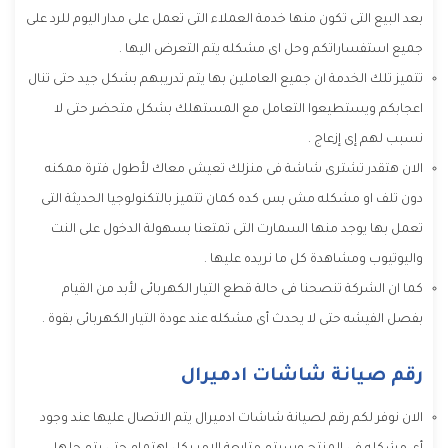
بعد البيع التى تكون منها خدمة العملاء التى تعمل على مدار اليوم للرد على
جميع استفساراتكم وحل اى مشكله يتم التعرض اليها .
تتميز تلك الخدمة ان جميع العاملين بها يتم تدريبهم بشكل جيد حتى تنال
اعجابكم ويستطيعوا التعامل مع المستهلك بشكل متحضر حتى لا
نسبب لهم إى إزعاج .
الان هتقدر تشترى شاشة فى منزلك تعيش معاك لأطول فترة ممكنه
دون تلف او مشكله مش بس كده كمان تتميز بالتكنولوجيا الحديثة التى
تعمل بها يوجد منها السمارت التى تمتعنا بسهولة الدخول على النت
واليوتيوب ومشاهدة كل ما نريده عليها .
كما ان الشركة تنصحنا فى حالة قطع التيار الكهربائى لأبد من القيام
بفصل الفيشه حتى لا يحدث أى مشكله عند عودة التيار الكهربائى بقوة .
رقم صيانة شاشات ادميرال
الان نوفر لكم رقم لصيانة شاشات ادميرال يتم الاتصال عليها عند وجود