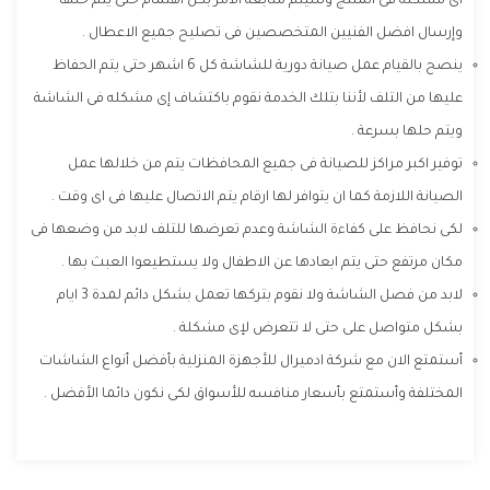
أى مشكله فى المنتج وسيتم متابعة الامر بكل اهتمام حتى يتم حلها
وإرسال افضل الفنيين المتخصصين فى تصليح جميع الاعطال .
ينصح بالقيام عمل صيانة دورية للشاشة كل 6 اشهر حتى يتم الحفاظ
عليها من التلف لأننا بتلك الخدمة نقوم باكتشاف إى مشكله فى الشاشة
ويتم حلها بسرعة .
توفير اكبر مراكز للصيانة فى جميع المحافظات يتم من خلالها عمل
الصيانة اللازمة كما ان يتوافر لها ارقام يتم الاتصال عليها فى اى وقت .
لكى نحافظ على كفاءة الشاشة وعدم تعرضها للتلف لابد من وضعها فى
مكان مرتفع حتى يتم ابعادها عن الاطفال ولا يستطيعوا العبث بها .
لابد من فصل الشاشة ولا نقوم بتركها تعمل بشكل دائم لمدة 3 ايام
بشكل متواصل على حتى لا تتعرض لإى مشكلة .
أستمتع الان مع شركة ادميرال للأجهزة المنزلية بأفضل أنواع الشاشات
المختلفة وأستمتع بأسعار منافسه للأسواق لكى نكون دائما الأفضل .