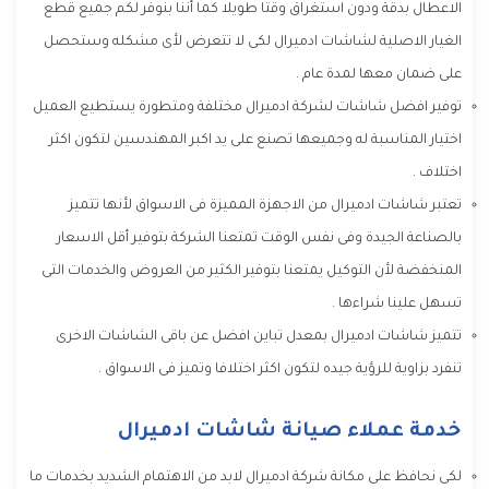
الاعطال بدقة ودون استغراق وقتا طويلا كما أننا بنوفر لكم جميع قطع
الغيار الاصلية لشاشات ادميرال لكى لا تتعرض لأى مشكله وستحصل
على ضمان معها لمدة عام .
توفير افضل شاشات لشركة ادميرال مختلفة ومتطورة يستطيع العميل
اختيار المناسبة له وجميعها تصنع على يد اكبر المهندسين لتكون اكثر
اختلاف .
تعتبر شاشات ادميرال من الاجهزة المميزة فى الاسواق لأنها تتميز
بالصناعة الجيدة وفى نفس الوقت تمتعنا الشركة بتوفير أقل الاسعار
المنخفضة لأن التوكيل يمتعنا بتوفير الكثير من العروض والخدمات التى
تسهل علينا شراءها .
تتميز شاشات ادميرال بمعدل تباين افضل عن باقى الشاشات الاخرى
تنفرد بزاوية للرؤية جيده لتكون اكثر اختلافا وتميز فى الاسواق .
خدمة عملاء صيانة شاشات ادميرال
لكى نحافظ على مكانة شركة ادميرال لابد من الاهتمام الشديد بخدمات ما