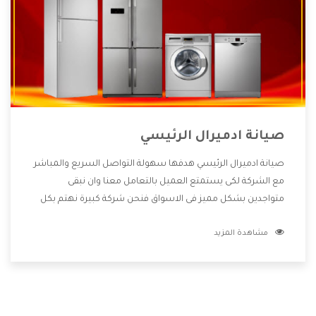
صيانة ادميرال الرئيسي
صيانة ادميرال الرئيسي هدفها سهولة التواصل السريع والمباشر
مع الشركة لكى يستمتع العميل بالتعامل معنا وان نبقى
متواجدين بشكل مميز فى الاسواق فنحن شركة كبيرة نهتم بكل
التفاصيل المهمة للعميل وان يستمتع بالخدمات التى تنفرد
مشاهدة المزيد
الشركة بها والتى تكون منها خدمة الصيانة التى تكون من أهم
الخدمات التى يرغب بها العميل لأنها تحافظ على كفاءة المنتج
كما أن شركة ادميرال تقدم لنا جميع الأجهزة التى نبحث عنها
وأقوى الأسعار التى تكون مناسبة لكثير من العملاء