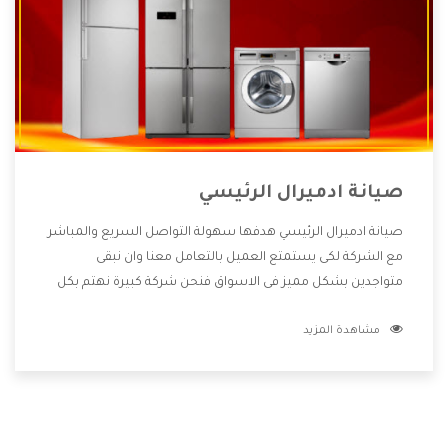
صيانة ادميرال الرئيسي
صيانة ادميرال الرئيسي هدفها سهولة التواصل السريع والمباشر
مع الشركة لكى يستمتع العميل بالتعامل معنا وان نبقى
متواجدين بشكل مميز فى الاسواق فنحن شركة كبيرة نهتم بكل
التفاصيل المهمة للعميل وان يستمتع بالخدمات التى تنفرد
مشاهدة المزيد
الشركة بها والتى تكون منها خدمة الصيانة التى تكون من أهم
الخدمات التى يرغب بها العميل لأنها تحافظ على كفاءة المنتج
كما أن شركة ادميرال تقدم لنا جميع الأجهزة التى نبحث عنها
وأقوى الأسعار التى تكون مناسبة لكثير من العملاء