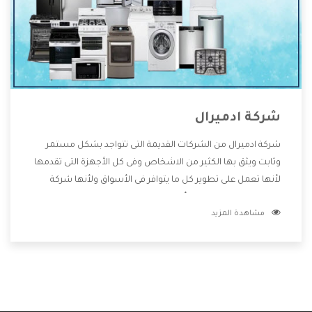
شركة ادميرال
شركة ادميرال من الشركات القديمة التى تتواجد بشكل مستمر
وثابت ويثق بها الكثير من الاشخاص وفى كل الأجهزة التى تقدمها
لأنها تعمل على تطوير كل ما يتوافر فى الأسواق ولأنها شركة
معروفة تهتم جدا بتوفير أفضل خدمات ما بعد البيع مع المنتجات
مشاهدة المزيد
وتقدم للعملاء أقوى العروض والخصومات التى تسهل على
المستهلك الاستمتاع بشراء جميع ما نقدمه لكم معنا هتجد كل
ما هو جديد وأفضل