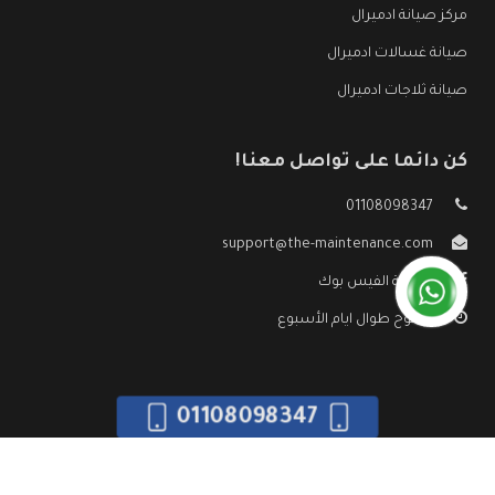
مركز صيانة ادميرال
صيانة غسالات ادميرال
صيانة ثلاجات ادميرال
كن دائما على تواصل معنا!
01108098347
support@the-maintenance.com
صفحة الفيس بوك
مفتوح طوال ايام الأسبوع
01108098347
جميع الحقوق محفوظه ©
صيانة ادميرال