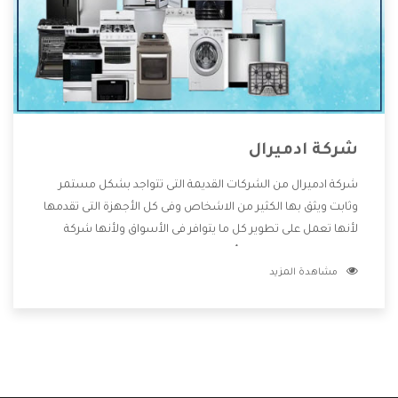
شركة ادميرال
شركة ادميرال من الشركات القديمة التى تتواجد بشكل مستمر
وثابت ويثق بها الكثير من الاشخاص وفى كل الأجهزة التى تقدمها
لأنها تعمل على تطوير كل ما يتوافر فى الأسواق ولأنها شركة
معروفة تهتم جدا بتوفير أفضل خدمات ما بعد البيع مع المنتجات
مشاهدة المزيد
وتقدم للعملاء أقوى العروض والخصومات التى تسهل على
المستهلك الاستمتاع بشراء جميع ما نقدمه لكم معنا هتجد كل
ما هو جديد وأفضل