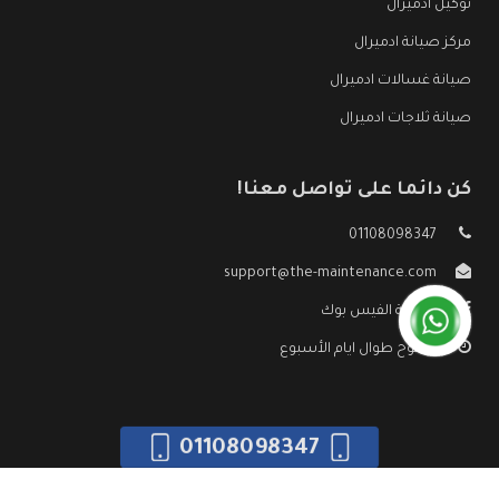
توكيل ادميرال
مركز صيانة ادميرال
صيانة غسالات ادميرال
صيانة ثلاجات ادميرال
كن دائما على تواصل معنا!
01108098347
support@the-maintenance.com
صفحة الفيس بوك
مفتوح طوال ايام الأسبوع
01108098347