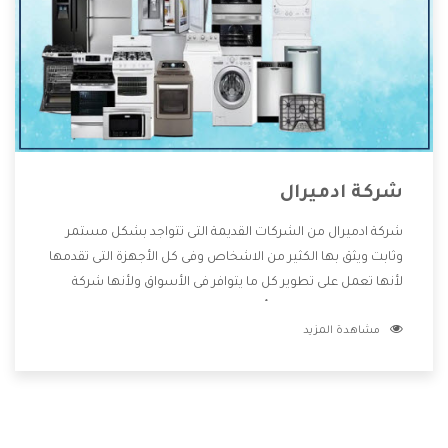
شركة ادميرال
شركة ادميرال من الشركات القديمة التى تتواجد بشكل مستمر
وثابت ويثق بها الكثير من الاشخاص وفى كل الأجهزة التى تقدمها
لأنها تعمل على تطوير كل ما يتوافر فى الأسواق ولأنها شركة
معروفة تهتم جدا بتوفير أفضل خدمات ما بعد البيع مع المنتجات
مشاهدة المزيد
وتقدم للعملاء أقوى العروض والخصومات التى تسهل على
المستهلك الاستمتاع بشراء جميع ما نقدمه لكم معنا هتجد كل
ما هو جديد وأفضل