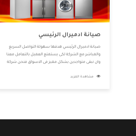
صيانة ادميرال الرئيسي
صيانة ادميرال الرئيسي هدفها سهولة التواصل السريع
والمباشر مع الشركة لكى يستمتع العميل بالتعامل معنا
وان نبقى متواجدين بشكل مميز فى الاسواق فنحن شركة
كبيرة نهتم بكل التفاصيل المهمة للعميل وان يستمتع
مشاهدة المزيد
بالخدمات التى تنفرد الشركة بها والتى تكون منها خدمة
الصيانة التى تكون من أهم الخدمات التى يرغب بها
العميل لأنها تحافظ على كفاءة المنتج كما أن شركة
ادميرال تقدم لنا جميع الأجهزة التى نبحث عنها وأقوى
الأسعار التى تكون مناسبة لكثير من العملاء