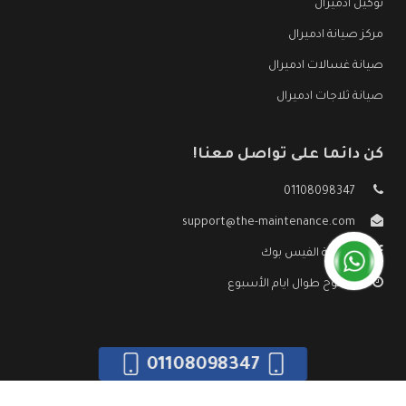
توكيل ادميرال
مركز صيانة ادميرال
صيانة غسالات ادميرال
صيانة ثلاجات ادميرال
كن دائما على تواصل معنا!
01108098347
support@the-maintenance.com
صفحة الفيس بوك
مفتوح طوال ايام الأسبوع
01108098347