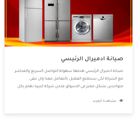
صيانة ادميرال الرئيسي
صيانة ادميرال الرئيسي هدفها سهولة التواصل السريع والمباشر
مع الشركة لكى يستمتع العميل بالتعامل معنا وان نبقى
متواجدين بشكل مميز فى الاسواق فنحن شركة كبيرة نهتم بكل
التفاصيل المهمة للعميل وان يستمتع بالخدمات التى تنفرد
مشاهدة المزيد
الشركة بها والتى تكون منها خدمة الصيانة التى تكون من أهم
الخدمات التى يرغب بها العميل لأنها تحافظ على كفاءة المنتج
كما أن شركة ادميرال تقدم لنا جميع الأجهزة التى نبحث عنها
وأقوى الأسعار التى تكون مناسبة لكثير من العملاء