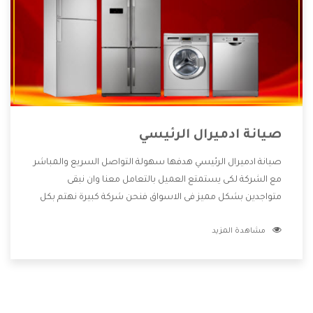
صيانة ادميرال الرئيسي
صيانة ادميرال الرئيسي هدفها سهولة التواصل السريع والمباشر
مع الشركة لكى يستمتع العميل بالتعامل معنا وان نبقى
متواجدين بشكل مميز فى الاسواق فنحن شركة كبيرة نهتم بكل
التفاصيل المهمة للعميل وان يستمتع بالخدمات التى تنفرد
مشاهدة المزيد
الشركة بها والتى تكون منها خدمة الصيانة التى تكون من أهم
الخدمات التى يرغب بها العميل لأنها تحافظ على كفاءة المنتج
كما أن شركة ادميرال تقدم لنا جميع الأجهزة التى نبحث عنها
وأقوى الأسعار التى تكون مناسبة لكثير من العملاء