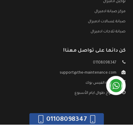
توكيل ادميرال
مركز صيانة ادميرال
صيانة غسالات ادميرال
صيانة ثلاجات ادميرال
كن دائما على تواصل معنا!
01108098347
support@the-maintenance.com
صفحة الفيس بوك
مفتوح طوال ايام الأسبوع
01108098347