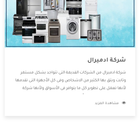
شركة ادميرال
شركة ادميرال من الشركات القديمة التى تتواجد بشكل مستمر
وثابت ويثق بها الكثير من الاشخاص وفى كل الأجهزة التى تقدمها
لأنها تعمل على تطوير كل ما يتوافر فى الأسواق ولأنها شركة
معروفة تهتم جدا بتوفير أفضل خدمات ما بعد البيع مع المنتجات
مشاهدة المزيد
وتقدم للعملاء أقوى العروض والخصومات التى تسهل على
المستهلك الاستمتاع بشراء جميع ما نقدمه لكم معنا هتجد كل
ما هو جديد وأفضل