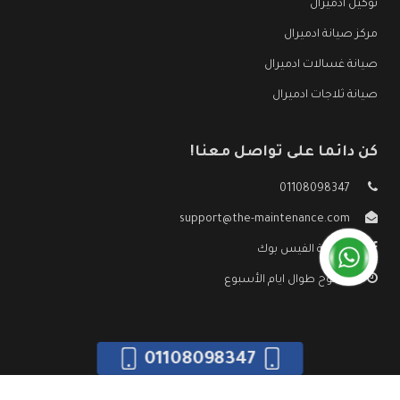
توكيل ادميرال
مركز صيانة ادميرال
صيانة غسالات ادميرال
صيانة ثلاجات ادميرال
كن دائما على تواصل معنا!
01108098347
support@the-maintenance.com
صفحة الفيس بوك
مفتوح طوال ايام الأسبوع
01108098347