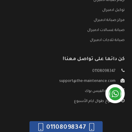
ارقام صيانة ادميرال
توكيل ادميرال
مركز صيانة ادميرال
صيانة غسالات ادميرال
صيانة ثلاجات ادميرال
كن دائما على تواصل معنا!
01108098347
support@the-maintenance.com
صفحة الفيس بوك
مفتوح طوال ايام الأسبوع
01108098347