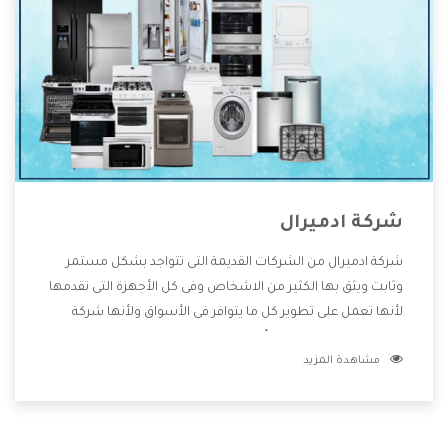
شركة ادميرال
شركة ادميرال من الشركات القديمة التى تتواجد بشكل مستمر
وثابت ويثق بها الكثير من الاشخاص وفى كل الأجهزة التى تقدمها
لأنها تعمل على تطوير كل ما يتوافر فى الأسواق ولأنها شركة
معروفة تهتم جدا بتوفير أفضل خدمات ما بعد البيع مع المنتجات
مشاهدة المزيد
وتقدم للعملاء أقوى العروض والخصومات التى تسهل على
المستهلك الاستمتاع بشراء جميع ما نقدمه لكم معنا هتجد كل
ما هو جديد وأفضل