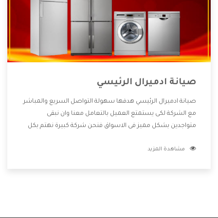
صيانة ادميرال الرئيسي
صيانة ادميرال الرئيسي هدفها سهولة التواصل السريع والمباشر
مع الشركة لكى يستمتع العميل بالتعامل معنا وان نبقى
متواجدين بشكل مميز فى الاسواق فنحن شركة كبيرة نهتم بكل
التفاصيل المهمة للعميل وان يستمتع بالخدمات التى تنفرد
مشاهدة المزيد
الشركة بها والتى تكون منها خدمة الصيانة التى تكون من أهم
الخدمات التى يرغب بها العميل لأنها تحافظ على كفاءة المنتج
كما أن شركة ادميرال تقدم لنا جميع الأجهزة التى نبحث عنها
وأقوى الأسعار التى تكون مناسبة لكثير من العملاء