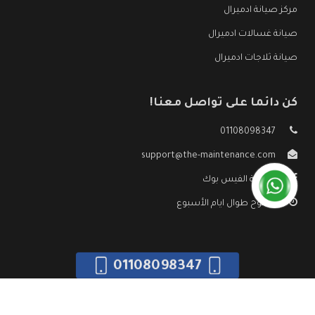
مركز صيانة ادميرال
صيانة غسالات ادميرال
صيانة ثلاجات ادميرال
كن دائما على تواصل معنا!
01108098347
support@the-maintenance.com
صفحة الفيس بوك
مفتوح طوال ايام الأسبوع
01108098347
جميع الحقوق محفوظه ©
صيانة ادميرال