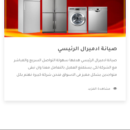
صيانة ادميرال الرئيسي
صيانة ادميرال الرئيسي هدفها سهولة التواصل السريع والمباشر
مع الشركة لكى يستمتع العميل بالتعامل معنا وان نبقى
متواجدين بشكل مميز فى الاسواق فنحن شركة كبيرة نهتم بكل
التفاصيل المهمة للعميل وان يستمتع بالخدمات التى تنفرد
مشاهدة المزيد
الشركة بها والتى تكون منها خدمة الصيانة التى تكون من أهم
الخدمات التى يرغب بها العميل لأنها تحافظ على كفاءة المنتج
كما أن شركة ادميرال تقدم لنا جميع الأجهزة التى نبحث عنها
وأقوى الأسعار التى تكون مناسبة لكثير من العملاء