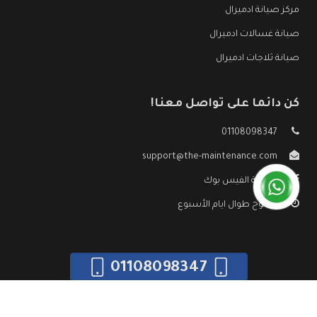
مركز صيانة ادميرال
صيانة غسالات ادميرال
صيانة ثلاجات ادميرال
كن دائما على تواصل معنا!
01108098347
support@the-maintenance.com
صفحة الفيس بوك
مفتوح طوال ايام الأسبوع
01108098347
جميع الحقوق محفوظه ©
صيانة ادميرال