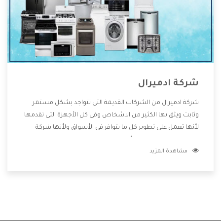
شركة ادميرال
شركة ادميرال من الشركات القديمة التى تتواجد بشكل مستمر
وثابت ويثق بها الكثير من الاشخاص وفى كل الأجهزة التى تقدمها
لأنها تعمل على تطوير كل ما يتوافر فى الأسواق ولأنها شركة
معروفة تهتم جدا بتوفير أفضل خدمات ما بعد البيع مع المنتجات
مشاهدة المزيد
وتقدم للعملاء أقوى العروض والخصومات التى تسهل على
المستهلك الاستمتاع بشراء جميع ما نقدمه لكم معنا هتجد كل
ما هو جديد وأفضل