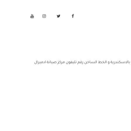
 بالاسكندرية و الخط الساخن رقم تليفون مركز صيانة ادميرال