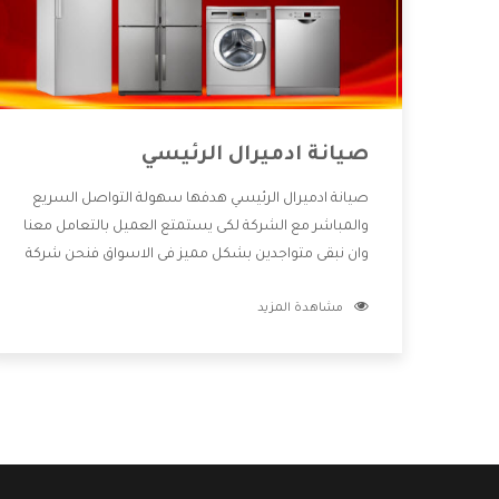
صيانة ادميرال الرئيسي
صيانة ادميرال الرئيسي هدفها سهولة التواصل السريع
والمباشر مع الشركة لكى يستمتع العميل بالتعامل معنا
وان نبقى متواجدين بشكل مميز فى الاسواق فنحن شركة
كبيرة نهتم بكل التفاصيل المهمة للعميل وان يستمتع
مشاهدة المزيد
بالخدمات التى تنفرد الشركة بها والتى تكون منها خدمة
الصيانة التى تكون من أهم الخدمات التى يرغب بها
العميل لأنها تحافظ على كفاءة المنتج كما أن شركة
ادميرال تقدم لنا جميع الأجهزة التى نبحث عنها وأقوى
الأسعار التى تكون مناسبة لكثير من العملاء