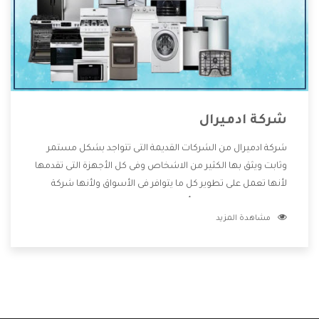
شركة ادميرال
شركة ادميرال من الشركات القديمة التى تتواجد بشكل مستمر
وثابت ويثق بها الكثير من الاشخاص وفى كل الأجهزة التى تقدمها
لأنها تعمل على تطوير كل ما يتوافر فى الأسواق ولأنها شركة
معروفة تهتم جدا بتوفير أفضل خدمات ما بعد البيع مع المنتجات
مشاهدة المزيد
وتقدم للعملاء أقوى العروض والخصومات التى تسهل على
المستهلك الاستمتاع بشراء جميع ما نقدمه لكم معنا هتجد كل
ما هو جديد وأفضل