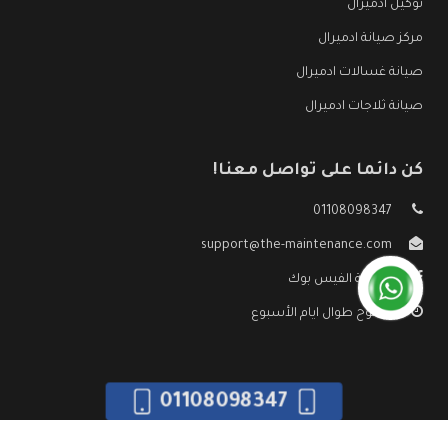
توكيل ادميرال
مركز صيانة ادميرال
صيانة غسالات ادميرال
صيانة ثلاجات ادميرال
كن دائما على تواصل معنا!
01108098347
support@the-maintenance.com
صفحة الفيس بوك
مفتوح طوال ايام الأسبوع
01108098347