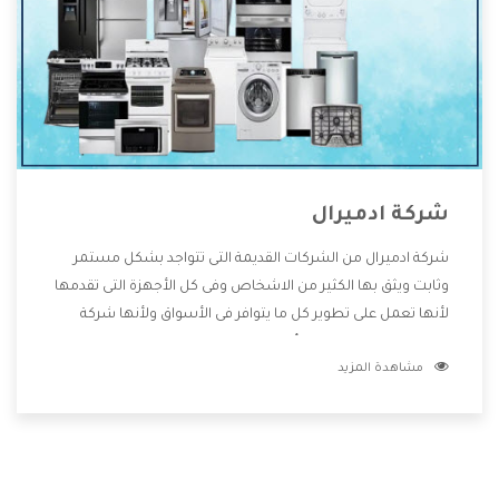
شركة ادميرال
شركة ادميرال من الشركات القديمة التى تتواجد بشكل مستمر
وثابت ويثق بها الكثير من الاشخاص وفى كل الأجهزة التى تقدمها
لأنها تعمل على تطوير كل ما يتوافر فى الأسواق ولأنها شركة
معروفة تهتم جدا بتوفير أفضل خدمات ما بعد البيع مع المنتجات
مشاهدة المزيد
وتقدم للعملاء أقوى العروض والخصومات التى تسهل على
المستهلك الاستمتاع بشراء جميع ما نقدمه لكم معنا هتجد كل
ما هو جديد وأفضل