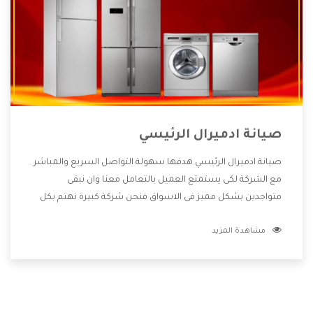
صيانة ادميرال الرئيسي
صيانة ادميرال الرئيسي هدفها سهولة التواصل السريع والمباشر
مع الشركة لكى يستمتع العميل بالتعامل معنا وان نبقى
متواجدين بشكل مميز فى الاسواق فنحن شركة كبيرة نهتم بكل
التفاصيل المهمة للعميل وان يستمتع بالخدمات التى تنفرد
مشاهدة المزيد
الشركة بها والتى تكون منها خدمة الصيانة التى تكون من أهم
الخدمات التى يرغب بها العميل لأنها تحافظ على كفاءة المنتج
كما أن شركة ادميرال تقدم لنا جميع الأجهزة التى نبحث عنها
وأقوى الأسعار التى تكون مناسبة لكثير من العملاء