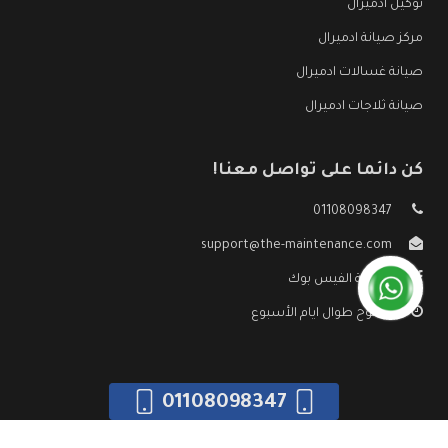
توكيل ادميرال
مركز صيانة ادميرال
صيانة غسالات ادميرال
صيانة ثلاجات ادميرال
كن دائما على تواصل معنا!
01108098347
support@the-maintenance.com
صفحة الفيس بوك
مفتوح طوال ايام الأسبوع
01108098347