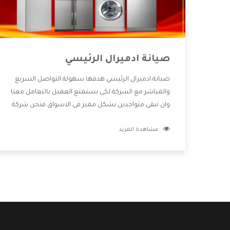
صيانة ادميرال الرئيسي
صيانة ادميرال الرئيسي هدفها سهولة التواصل السريع
والمباشر مع الشركة لكى يستمتع العميل بالتعامل معنا
وان نبقى متواجدين بشكل مميز فى الاسواق فنحن شركة
كبيرة نهتم بكل التفاصيل المهمة للعميل وان يستمتع
مشاهدة المزيد
بالخدمات التى تنفرد الشركة بها والتى تكون منها خدمة
الصيانة التى تكون من أهم الخدمات التى يرغب بها
العميل لأنها تحافظ على كفاءة المنتج كما أن شركة
ادميرال تقدم لنا جميع الأجهزة التى نبحث عنها وأقوى
الأسعار التى تكون مناسبة لكثير من العملاء