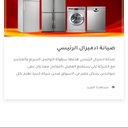
صيانة ادميرال الرئيسي
صيانة ادميرال الرئيسي هدفها سهولة التواصل السريع والمباشر
مع الشركة لكى يستمتع العميل بالتعامل معنا وان نبقى
متواجدين بشكل مميز فى الاسواق فنحن شركة كبيرة نهتم بكل
التفاصيل المهمة للعميل وان يستمتع بالخدمات التى تنفرد
مشاهدة المزيد
الشركة بها والتى تكون منها خدمة الصيانة التى تكون من أهم
الخدمات التى يرغب بها العميل لأنها تحافظ على كفاءة المنتج
كما أن شركة ادميرال تقدم لنا جميع الأجهزة التى نبحث عنها
وأقوى الأسعار التى تكون مناسبة لكثير من العملاء