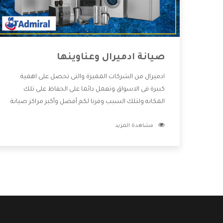
صيانة ادميرال وعناوينها
ادميرال من الشركات المميزة والتى تحصل على اهمية
كبيرة فى الاسواق وتعمل دائما على الحفاظ على تلك
المكانه ولتلك السبب وفرنا لكم أفضل وأكبر مراكز صيانة
ادميرال وعناوينها حتى يكون قريب من كل العملاء
مشاهدة المزيد
ويستطيع القيام بتصليح جميع المنتجات دون اى ازعاج
كما أننا نهتم بكل ما يحتاجه المستهلك لكى نحافظ على
ثقتهم بنا ،وهتستمتع بأقوى العروض والخدمات ما بعد
البيع التى ترضى العميل