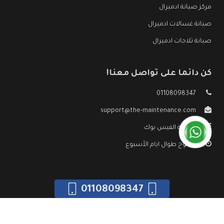
مركز صيانة ادميرال
صيانة غسالات ادميرال
صيانة ثلاجات ادميرال
كن دائما على تواصل معنا!
01108098347
support@the-maintenance.com
صفحة الفيس بوك
مفتوح طوال ايام الأسبوع
01108098347
جميع الحقوق محفوظه ©
صيانة ادميرال