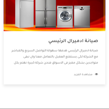
صيانة ادميرال الرئيسي
صيانة ادميرال الرئيسي هدفها سهولة التواصل السريع والمباشر
مع الشركة لكى يستمتع العميل بالتعامل معنا وان نبقى
متواجدين بشكل مميز فى الاسواق فنحن شركة كبيرة نهتم بكل
التفاصيل المهمة للعميل وان يستمتع بالخدمات التى تنفرد
مشاهدة المزيد
الشركة بها والتى تكون منها خدمة الصيانة التى تكون من أهم
الخدمات التى يرغب بها العميل لأنها تحافظ على كفاءة المنتج
كما أن شركة ادميرال تقدم لنا جميع الأجهزة التى نبحث عنها
وأقوى الأسعار التى تكون مناسبة لكثير من العملاء