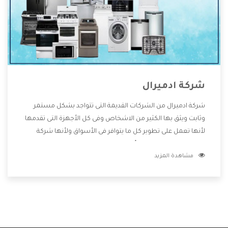
شركة ادميرال
شركة ادميرال من الشركات القديمة التى تتواجد بشكل مستمر
وثابت ويثق بها الكثير من الاشخاص وفى كل الأجهزة التى تقدمها
لأنها تعمل على تطوير كل ما يتوافر فى الأسواق ولأنها شركة
معروفة تهتم جدا بتوفير أفضل خدمات ما بعد البيع مع المنتجات
مشاهدة المزيد
وتقدم للعملاء أقوى العروض والخصومات التى تسهل على
المستهلك الاستمتاع بشراء جميع ما نقدمه لكم معنا هتجد كل
ما هو جديد وأفضل