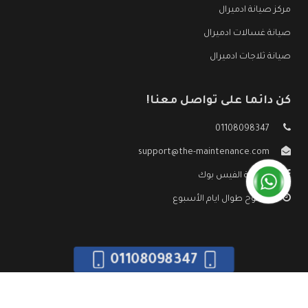
مركز صيانة ادميرال
صيانة غسالات ادميرال
صيانة ثلاجات ادميرال
كن دائما على تواصل معنا!
01108098347
support@the-maintenance.com
صفحة الفيس بوك
مفتوح طوال ايام الأسبوع
01108098347
جميع الحقوق محفوظه ©
صيانة ادميرال