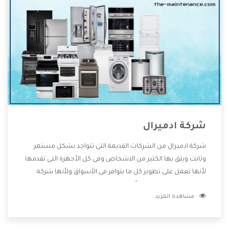
شركة ادميرال
شركة ادميرال من الشركات القديمة التى تتواجد بشكل مستمر
وثابت ويثق بها الكثير من الاشخاص وفى كل الأجهزة التى تقدمها
لأنها تعمل على تطوير كل ما يتوافر فى الأسواق ولأنها شركة
معروفة تهتم جدا بتوفير أفضل خدمات ما بعد البيع مع المنتجات
مشاهدة المزيد
وتقدم للعملاء أقوى العروض والخصومات التى تسهل على
المستهلك الاستمتاع بشراء جميع ما نقدمه لكم معنا هتجد كل
ما هو جديد وأفضل