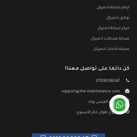
ارقام صيانة ادميرال
توكيل ادميرال
مركز صيانة ادميرال
صيانة غسالات ادميرال
صيانة ثلاجات ادميرال
كن دائما على تواصل معنا!
01108098347
support@the-maintenance.com
صفحة الفيس بوك
مفتوح طوال ايام الأسبوع