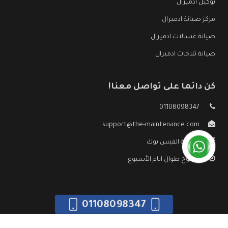
توكيل ادميرال
مركز صيانة ادميرال
صيانة غسالات ادميرال
صيانة ثلاجات ادميرال
كن دائما على تواصل معنا!
01108098347
support@the-maintenance.com
صفحة الفيس بوك
مفتوح طوال ايام الأسبوع
01108098347