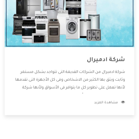
شركة ادميرال
شركة ادميرال من الشركات القديمة التى تتواجد بشكل مستمر
وثابت ويثق بها الكثير من الاشخاص وفى كل الأجهزة التى تقدمها
لأنها تعمل على تطوير كل ما يتوافر فى الأسواق ولأنها شركة
معروفة تهتم جدا بتوفير أفضل خدمات ما بعد البيع مع المنتجات
مشاهدة المزيد
وتقدم للعملاء أقوى العروض والخصومات التى تسهل على
المستهلك الاستمتاع بشراء جميع ما نقدمه لكم معنا هتجد كل
ما هو جديد وأفضل