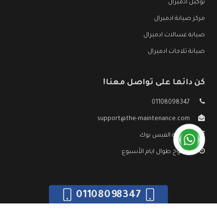
توكيل ادميرال
مركز صيانة ادميرال
صيانة غسالات ادميرال
صيانة ثلاجات ادميرال
كن دائما على تواصل معنا!
01108098347
support@the-maintenance.com
صفحة الفيس بوك
مفتوح طوال ايام الأسبوع
01108098347