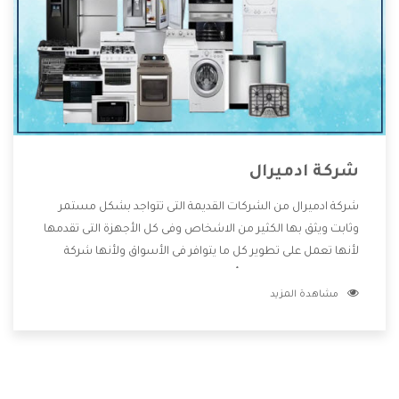
شركة ادميرال
شركة ادميرال من الشركات القديمة التى تتواجد بشكل مستمر
وثابت ويثق بها الكثير من الاشخاص وفى كل الأجهزة التى تقدمها
لأنها تعمل على تطوير كل ما يتوافر فى الأسواق ولأنها شركة
معروفة تهتم جدا بتوفير أفضل خدمات ما بعد البيع مع المنتجات
مشاهدة المزيد
وتقدم للعملاء أقوى العروض والخصومات التى تسهل على
المستهلك الاستمتاع بشراء جميع ما نقدمه لكم معنا هتجد كل
ما هو جديد وأفضل