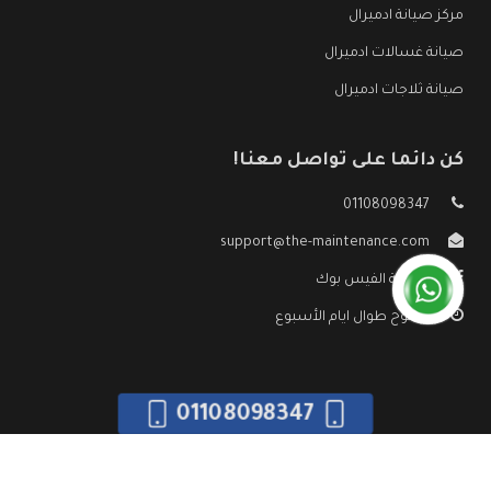
مركز صيانة ادميرال
صيانة غسالات ادميرال
صيانة ثلاجات ادميرال
كن دائما على تواصل معنا!
01108098347
support@the-maintenance.com
صفحة الفيس بوك
مفتوح طوال ايام الأسبوع
01108098347
جميع الحقوق محفوظه ©
صيانة ادميرال