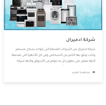
شركة ادميرال
شركة ادميرال من الشركات القديمة التى تتواجد بشكل مستمر
وثابت ويثق بها الكثير من الاشخاص وفى كل الأجهزة التى تقدمها
لأنها تعمل على تطوير كل ما يتوافر فى الأسواق ولأنها شركة
معروفة تهتم جدا بتوفير أفضل خدمات ما بعد البيع مع المنتجات
مشاهدة المزيد
وتقدم للعملاء أقوى العروض والخصومات التى تسهل على
المستهلك الاستمتاع بشراء جميع ما نقدمه لكم معنا هتجد كل
ما هو جديد وأفضل