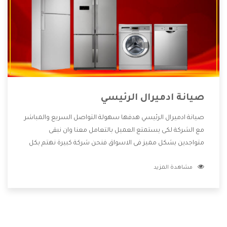
صيانة ادميرال الرئيسي
صيانة ادميرال الرئيسي هدفها سهولة التواصل السريع والمباشر
مع الشركة لكى يستمتع العميل بالتعامل معنا وان نبقى
متواجدين بشكل مميز فى الاسواق فنحن شركة كبيرة نهتم بكل
التفاصيل المهمة للعميل وان يستمتع بالخدمات التى تنفرد
مشاهدة المزيد
الشركة بها والتى تكون منها خدمة الصيانة التى تكون من أهم
الخدمات التى يرغب بها العميل لأنها تحافظ على كفاءة المنتج
كما أن شركة ادميرال تقدم لنا جميع الأجهزة التى نبحث عنها
وأقوى الأسعار التى تكون مناسبة لكثير من العملاء