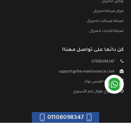
توكيل ادميرال
مركز صيانة ادميرال
صيانة غسالات ادميرال
صيانة ثلاجات ادميرال
كن دائما على تواصل معنا!
01108098347
support@the-maintenance.com
صفحة الفيس بوك
مفتوح طوال ايام الأسبوع
01108098347