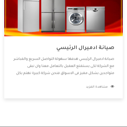
صيانة ادميرال الرئيسي
صيانة ادميرال الرئيسي هدفها سهولة التواصل السريع والمباشر
مع الشركة لكى يستمتع العميل بالتعامل معنا وان نبقى
متواجدين بشكل مميز فى الاسواق فنحن شركة كبيرة نهتم بكل
التفاصيل المهمة للعميل وان يستمتع بالخدمات التى تنفرد
مشاهدة المزيد
الشركة بها والتى تكون منها خدمة الصيانة التى تكون من أهم
الخدمات التى يرغب بها العميل لأنها تحافظ على كفاءة المنتج
كما أن شركة ادميرال تقدم لنا جميع الأجهزة التى نبحث عنها
وأقوى الأسعار التى تكون مناسبة لكثير من العملاء