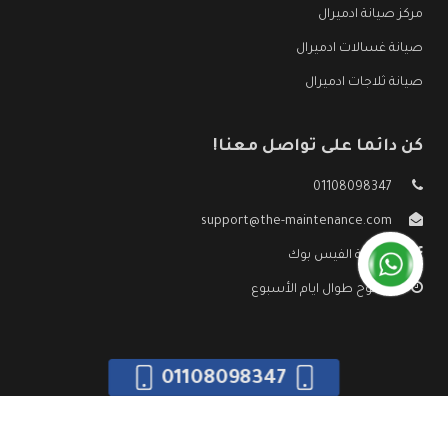
مركز صيانة ادميرال
صيانة غسالات ادميرال
صيانة ثلاجات ادميرال
كن دائما على تواصل معنا!
01108098347
support@the-maintenance.com
صفحة الفيس بوك
مفتوح طوال ايام الأسبوع
01108098347
جميع الحقوق محفوظه ©
صيانة ادميرال