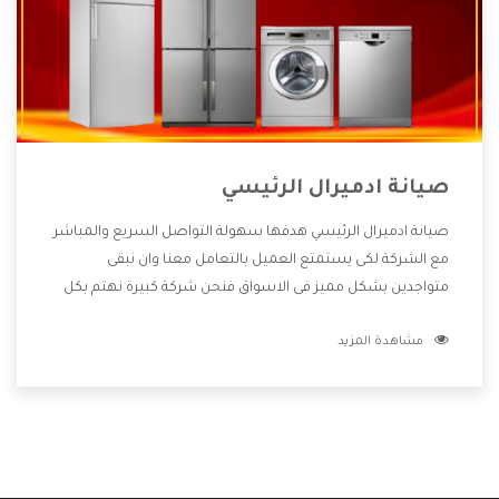
صيانة ادميرال الرئيسي
صيانة ادميرال الرئيسي هدفها سهولة التواصل السريع والمباشر
مع الشركة لكى يستمتع العميل بالتعامل معنا وان نبقى
متواجدين بشكل مميز فى الاسواق فنحن شركة كبيرة نهتم بكل
التفاصيل المهمة للعميل وان يستمتع بالخدمات التى تنفرد
مشاهدة المزيد
الشركة بها والتى تكون منها خدمة الصيانة التى تكون من أهم
الخدمات التى يرغب بها العميل لأنها تحافظ على كفاءة المنتج
كما أن شركة ادميرال تقدم لنا جميع الأجهزة التى نبحث عنها
وأقوى الأسعار التى تكون مناسبة لكثير من العملاء