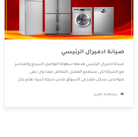
صيانة ادميرال الرئيسي
صيانة ادميرال الرئيسي هدفها سهولة التواصل السريع والمباشر
مع الشركة لكى يستمتع العميل بالتعامل معنا وان نبقى
متواجدين بشكل مميز فى الاسواق فنحن شركة كبيرة نهتم بكل
التفاصيل المهمة للعميل وان يستمتع بالخدمات التى تنفرد
مشاهدة المزيد
الشركة بها والتى تكون منها خدمة الصيانة التى تكون من أهم
الخدمات التى يرغب بها العميل لأنها تحافظ على كفاءة المنتج
كما أن شركة ادميرال تقدم لنا جميع الأجهزة التى نبحث عنها
وأقوى الأسعار التى تكون مناسبة لكثير من العملاء