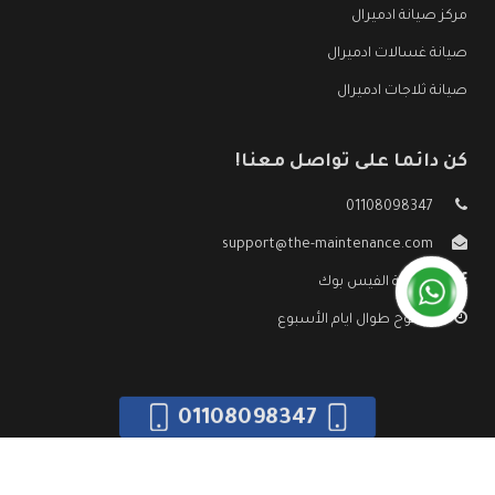
مركز صيانة ادميرال
صيانة غسالات ادميرال
صيانة ثلاجات ادميرال
كن دائما على تواصل معنا!
01108098347
support@the-maintenance.com
صفحة الفيس بوك
مفتوح طوال ايام الأسبوع
01108098347
جميع الحقوق محفوظه ©
صيانة ادميرال