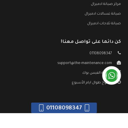
مركز صيانة ادميرال
صيانة غسالات ادميرال
صيانة ثلاجات ادميرال
كن دائما على تواصل معنا!
01108098347
support@the-maintenance.com
صفحة الفيس بوك
مفتوح طوال ايام الأسبوع
01108098347
جميع الحقوق محفوظه ©
صيانة ادميرال