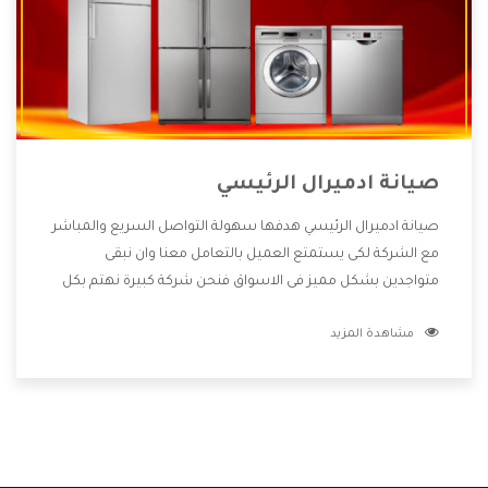
صيانة ادميرال الرئيسي
صيانة ادميرال الرئيسي هدفها سهولة التواصل السريع والمباشر
مع الشركة لكى يستمتع العميل بالتعامل معنا وان نبقى
متواجدين بشكل مميز فى الاسواق فنحن شركة كبيرة نهتم بكل
التفاصيل المهمة للعميل وان يستمتع بالخدمات التى تنفرد
مشاهدة المزيد
الشركة بها والتى تكون منها خدمة الصيانة التى تكون من أهم
الخدمات التى يرغب بها العميل لأنها تحافظ على كفاءة المنتج
كما أن شركة ادميرال تقدم لنا جميع الأجهزة التى نبحث عنها
وأقوى الأسعار التى تكون مناسبة لكثير من العملاء