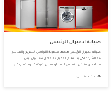
صيانة ادميرال الرئيسي
صيانة ادميرال الرئيسي هدفها سهولة التواصل السريع والمباشر
مع الشركة لكى يستمتع العميل بالتعامل معنا وان نبقى
متواجدين بشكل مميز فى الاسواق فنحن شركة كبيرة نهتم بكل
التفاصيل المهمة للعميل وان يستمتع بالخدمات التى تنفرد
مشاهدة المزيد
الشركة بها والتى تكون منها خدمة الصيانة التى تكون من أهم
الخدمات التى يرغب بها العميل لأنها تحافظ على كفاءة المنتج
كما أن شركة ادميرال تقدم لنا جميع الأجهزة التى نبحث عنها
وأقوى الأسعار التى تكون مناسبة لكثير من العملاء