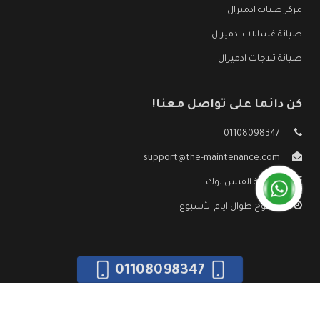
مركز صيانة ادميرال
صيانة غسالات ادميرال
صيانة ثلاجات ادميرال
كن دائما على تواصل معنا!
01108098347
support@the-maintenance.com
صفحة الفيس بوك
مفتوح طوال ايام الأسبوع
01108098347
جميع الحقوق محفوظه ©
صيانة ادميرال