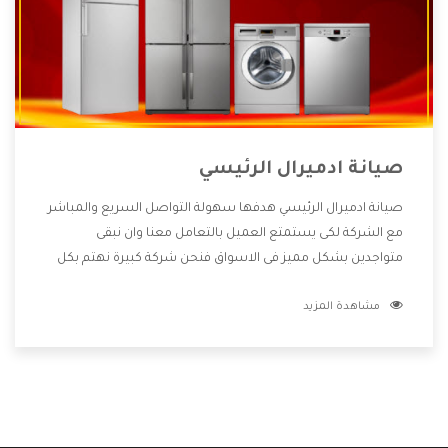
صيانة ادميرال الرئيسي
صيانة ادميرال الرئيسي هدفها سهولة التواصل السريع والمباشر
مع الشركة لكى يستمتع العميل بالتعامل معنا وان نبقى
متواجدين بشكل مميز فى الاسواق فنحن شركة كبيرة نهتم بكل
التفاصيل المهمة للعميل وان يستمتع بالخدمات التى تنفرد
مشاهدة المزيد
الشركة بها والتى تكون منها خدمة الصيانة التى تكون من أهم
الخدمات التى يرغب بها العميل لأنها تحافظ على كفاءة المنتج
كما أن شركة ادميرال تقدم لنا جميع الأجهزة التى نبحث عنها
وأقوى الأسعار التى تكون مناسبة لكثير من العملاء