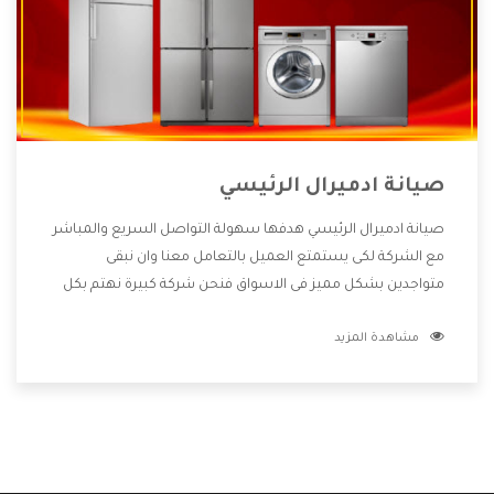
صيانة ادميرال الرئيسي
صيانة ادميرال الرئيسي هدفها سهولة التواصل السريع والمباشر
مع الشركة لكى يستمتع العميل بالتعامل معنا وان نبقى
متواجدين بشكل مميز فى الاسواق فنحن شركة كبيرة نهتم بكل
التفاصيل المهمة للعميل وان يستمتع بالخدمات التى تنفرد
مشاهدة المزيد
الشركة بها والتى تكون منها خدمة الصيانة التى تكون من أهم
الخدمات التى يرغب بها العميل لأنها تحافظ على كفاءة المنتج
كما أن شركة ادميرال تقدم لنا جميع الأجهزة التى نبحث عنها
وأقوى الأسعار التى تكون مناسبة لكثير من العملاء