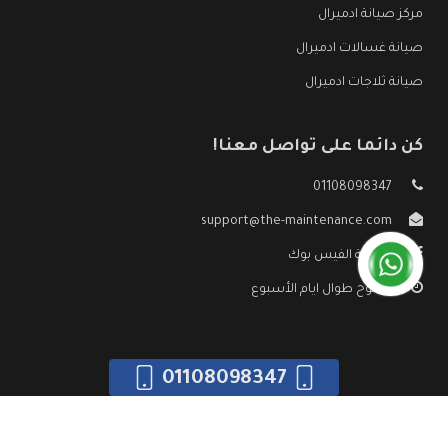
مركز صيانة ادميرال
صيانة غسالات ادميرال
صيانة ثلاجات ادميرال
كن دائما على تواصل معنا!
01108098347
support@the-maintenance.com
صفحة الفيس بوك
مفتوح طوال ايام الأسبوع
01108098347
جميع الحقوق محفوظه ©
صيانة ادميرال