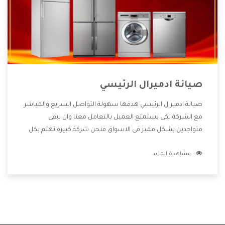
صيانة ادميرال الرئيسي
صيانة ادميرال الرئيسي هدفها سهولة التواصل السريع والمباشر
مع الشركة لكى يستمتع العميل بالتعامل معنا وان نبقى
متواجدين بشكل مميز فى الاسواق فنحن شركة كبيرة نهتم بكل
التفاصيل المهمة للعميل وان يستمتع بالخدمات التى تنفرد
مشاهدة المزيد
الشركة بها والتى تكون منها خدمة الصيانة التى تكون من أهم
الخدمات التى يرغب بها العميل لأنها تحافظ على كفاءة المنتج
كما أن شركة ادميرال تقدم لنا جميع الأجهزة التى نبحث عنها
وأقوى الأسعار التى تكون مناسبة لكثير من العملاء