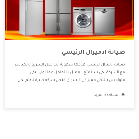
صيانة ادميرال الرئيسي
صيانة ادميرال الرئيسي هدفها سهولة التواصل السريع والمباشر
مع الشركة لكى يستمتع العميل بالتعامل معنا وان نبقى
متواجدين بشكل مميز فى الاسواق فنحن شركة كبيرة نهتم بكل
التفاصيل المهمة للعميل وان يستمتع بالخدمات التى تنفرد
مشاهدة المزيد
الشركة بها والتى تكون منها خدمة الصيانة التى تكون من أهم
الخدمات التى يرغب بها العميل لأنها تحافظ على كفاءة المنتج
كما أن شركة ادميرال تقدم لنا جميع الأجهزة التى نبحث عنها
وأقوى الأسعار التى تكون مناسبة لكثير من العملاء