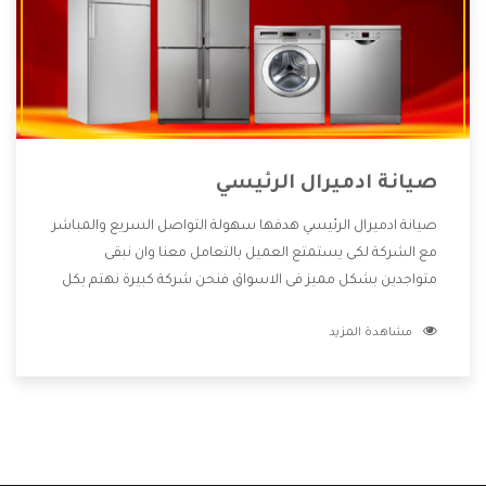
صيانة ادميرال الرئيسي
صيانة ادميرال الرئيسي هدفها سهولة التواصل السريع والمباشر
مع الشركة لكى يستمتع العميل بالتعامل معنا وان نبقى
متواجدين بشكل مميز فى الاسواق فنحن شركة كبيرة نهتم بكل
التفاصيل المهمة للعميل وان يستمتع بالخدمات التى تنفرد
مشاهدة المزيد
الشركة بها والتى تكون منها خدمة الصيانة التى تكون من أهم
الخدمات التى يرغب بها العميل لأنها تحافظ على كفاءة المنتج
كما أن شركة ادميرال تقدم لنا جميع الأجهزة التى نبحث عنها
وأقوى الأسعار التى تكون مناسبة لكثير من العملاء