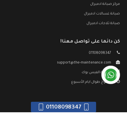
مركز صيانة ادميرال
صيانة غسالات ادميرال
صيانة ثلاجات ادميرال
كن دائما على تواصل معنا!
01108098347
support@the-maintenance.com
صفحة الفيس بوك
مفتوح طوال ايام الأسبوع
01108098347
جميع الحقوق محفوظه ©
صيانة ادميرال