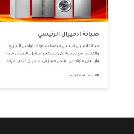
صيانة ادميرال الرئيسي
صيانة ادميرال الرئيسي هدفها سهولة التواصل السريع
والمباشر مع الشركة لكى يستمتع العميل بالتعامل معنا
وان نبقى متواجدين بشكل مميز فى الاسواق فنحن شركة
كبيرة نهتم بكل التفاصيل المهمة للعميل وان يستمتع
مشاهدة المزيد
بالخدمات التى تنفرد الشركة بها والتى تكون منها خدمة
الصيانة التى تكون من أهم الخدمات التى يرغب بها
العميل لأنها تحافظ على كفاءة المنتج كما أن شركة
ادميرال تقدم لنا جميع الأجهزة التى نبحث عنها وأقوى
الأسعار التى تكون مناسبة لكثير من العملاء