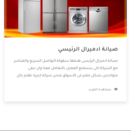
صيانة ادميرال الرئيسي
صيانة ادميرال الرئيسي هدفها سهولة التواصل السريع والمباشر
مع الشركة لكى يستمتع العميل بالتعامل معنا وان نبقى
متواجدين بشكل مميز فى الاسواق فنحن شركة كبيرة نهتم بكل
التفاصيل المهمة للعميل وان يستمتع بالخدمات التى تنفرد
مشاهدة المزيد
الشركة بها والتى تكون منها خدمة الصيانة التى تكون من أهم
الخدمات التى يرغب بها العميل لأنها تحافظ على كفاءة المنتج
كما أن شركة ادميرال تقدم لنا جميع الأجهزة التى نبحث عنها
وأقوى الأسعار التى تكون مناسبة لكثير من العملاء