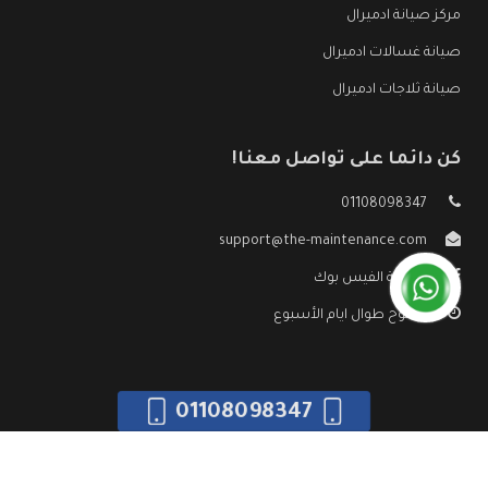
مركز صيانة ادميرال
صيانة غسالات ادميرال
صيانة ثلاجات ادميرال
كن دائما على تواصل معنا!
01108098347
support@the-maintenance.com
صفحة الفيس بوك
مفتوح طوال ايام الأسبوع
01108098347
جميع الحقوق محفوظه ©
صيانة ادميرال