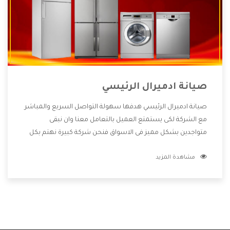
صيانة ادميرال الرئيسي
صيانة ادميرال الرئيسي هدفها سهولة التواصل السريع والمباشر
مع الشركة لكى يستمتع العميل بالتعامل معنا وان نبقى
متواجدين بشكل مميز فى الاسواق فنحن شركة كبيرة نهتم بكل
التفاصيل المهمة للعميل وان يستمتع بالخدمات التى تنفرد
مشاهدة المزيد
الشركة بها والتى تكون منها خدمة الصيانة التى تكون من أهم
الخدمات التى يرغب بها العميل لأنها تحافظ على كفاءة المنتج
كما أن شركة ادميرال تقدم لنا جميع الأجهزة التى نبحث عنها
وأقوى الأسعار التى تكون مناسبة لكثير من العملاء