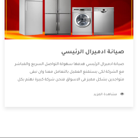
صيانة ادميرال الرئيسي
صيانة ادميرال الرئيسي هدفها سهولة التواصل السريع والمباشر
مع الشركة لكى يستمتع العميل بالتعامل معنا وان نبقى
متواجدين بشكل مميز فى الاسواق فنحن شركة كبيرة نهتم بكل
التفاصيل المهمة للعميل وان يستمتع بالخدمات التى تنفرد
مشاهدة المزيد
الشركة بها والتى تكون منها خدمة الصيانة التى تكون من أهم
الخدمات التى يرغب بها العميل لأنها تحافظ على كفاءة المنتج
كما أن شركة ادميرال تقدم لنا جميع الأجهزة التى نبحث عنها
وأقوى الأسعار التى تكون مناسبة لكثير من العملاء