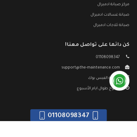
مركز صيانة ادميرال
صيانة غسالات ادميرال
صيانة ثلاجات ادميرال
كن دائما على تواصل معنا!
01108098347
support@the-maintenance.com
صفحة الفيس بوك
مفتوح طوال ايام الأسبوع
01108098347
جميع الحقوق محفوظه ©
صيانة ادميرال