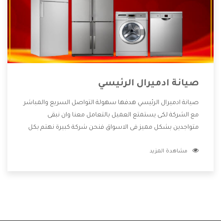
صيانة ادميرال الرئيسي
صيانة ادميرال الرئيسي هدفها سهولة التواصل السريع والمباشر
مع الشركة لكى يستمتع العميل بالتعامل معنا وان نبقى
متواجدين بشكل مميز فى الاسواق فنحن شركة كبيرة نهتم بكل
التفاصيل المهمة للعميل وان يستمتع بالخدمات التى تنفرد
مشاهدة المزيد
الشركة بها والتى تكون منها خدمة الصيانة التى تكون من أهم
الخدمات التى يرغب بها العميل لأنها تحافظ على كفاءة المنتج
كما أن شركة ادميرال تقدم لنا جميع الأجهزة التى نبحث عنها
وأقوى الأسعار التى تكون مناسبة لكثير من العملاء