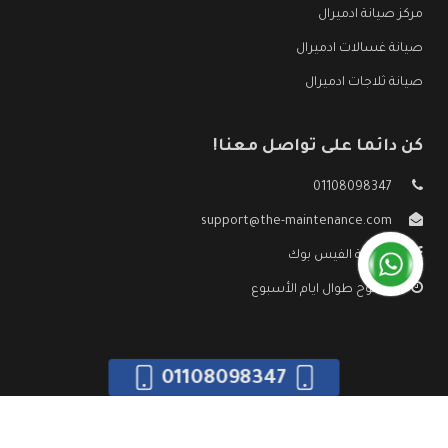
مركز صيانة ادميرال
صيانة غسالات ادميرال
صيانة ثلاجات ادميرال
كن دائما على تواصل معنا!
01108098347
support@the-maintenance.com
صفحة الفيس بوك
مفتوح طوال ايام الأسبوع
01108098347
جميع الحقوق محفوظه ©
صيانة ادميرال