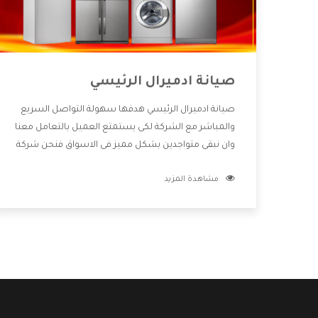
صيانة ادميرال الرئيسي
صيانة ادميرال الرئيسي هدفها سهولة التواصل السريع
والمباشر مع الشركة لكى يستمتع العميل بالتعامل معنا
وان نبقى متواجدين بشكل مميز فى الاسواق فنحن شركة
كبيرة نهتم بكل التفاصيل المهمة للعميل وان يستمتع
مشاهدة المزيد
بالخدمات التى تنفرد الشركة بها والتى تكون منها خدمة
الصيانة التى تكون من أهم الخدمات التى يرغب بها
العميل لأنها تحافظ على كفاءة المنتج كما أن شركة
ادميرال تقدم لنا جميع الأجهزة التى نبحث عنها وأقوى
الأسعار التى تكون مناسبة لكثير من العملاء