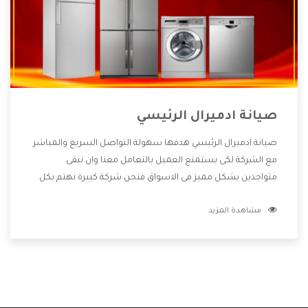
صيانة ادميرال الرئيسي
صيانة ادميرال الرئيسي هدفها سهولة التواصل السريع والمباشر
مع الشركة لكى يستمتع العميل بالتعامل معنا وان نبقى
متواجدين بشكل مميز فى الاسواق فنحن شركة كبيرة نهتم بكل
التفاصيل المهمة للعميل وان يستمتع بالخدمات التى تنفرد
مشاهدة المزيد
الشركة بها والتى تكون منها خدمة الصيانة التى تكون من أهم
الخدمات التى يرغب بها العميل لأنها تحافظ على كفاءة المنتج
كما أن شركة ادميرال تقدم لنا جميع الأجهزة التى نبحث عنها
وأقوى الأسعار التى تكون مناسبة لكثير من العملاء