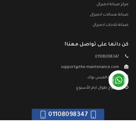
مركز صيانة ادميرال
صيانة غسالات ادميرال
صيانة ثلاجات ادميرال
كن دائما على تواصل معنا!
01108098347
support@the-maintenance.com
صفحة الفيس بوك
مفتوح طوال ايام الأسبوع
01108098347
جميع الحقوق محفوظه ©
صيانة ادميرال