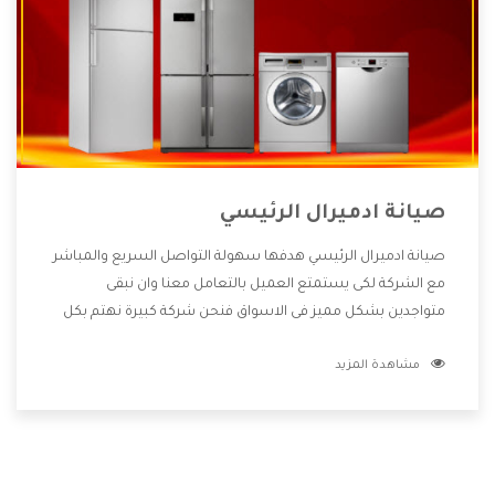
صيانة ادميرال الرئيسي
صيانة ادميرال الرئيسي هدفها سهولة التواصل السريع والمباشر
مع الشركة لكى يستمتع العميل بالتعامل معنا وان نبقى
متواجدين بشكل مميز فى الاسواق فنحن شركة كبيرة نهتم بكل
التفاصيل المهمة للعميل وان يستمتع بالخدمات التى تنفرد
مشاهدة المزيد
الشركة بها والتى تكون منها خدمة الصيانة التى تكون من أهم
الخدمات التى يرغب بها العميل لأنها تحافظ على كفاءة المنتج
كما أن شركة ادميرال تقدم لنا جميع الأجهزة التى نبحث عنها
وأقوى الأسعار التى تكون مناسبة لكثير من العملاء