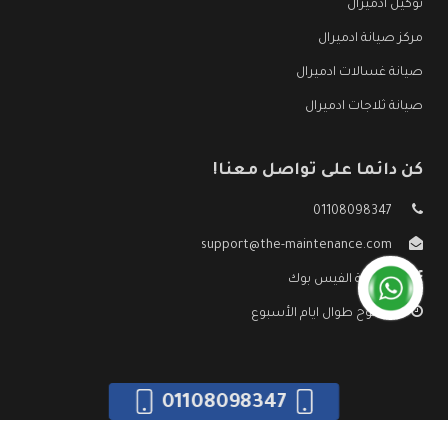
توكيل ادميرال
مركز صيانة ادميرال
صيانة غسالات ادميرال
صيانة ثلاجات ادميرال
كن دائما على تواصل معنا!
01108098347
support@the-maintenance.com
صفحة الفيس بوك
مفتوح طوال ايام الأسبوع
01108098347