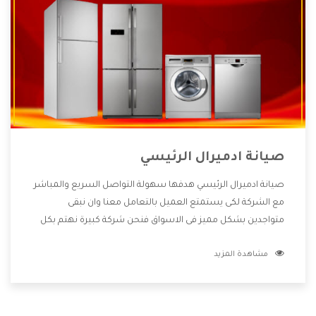
صيانة ادميرال الرئيسي
صيانة ادميرال الرئيسي هدفها سهولة التواصل السريع والمباشر
مع الشركة لكى يستمتع العميل بالتعامل معنا وان نبقى
متواجدين بشكل مميز فى الاسواق فنحن شركة كبيرة نهتم بكل
التفاصيل المهمة للعميل وان يستمتع بالخدمات التى تنفرد
مشاهدة المزيد
الشركة بها والتى تكون منها خدمة الصيانة التى تكون من أهم
الخدمات التى يرغب بها العميل لأنها تحافظ على كفاءة المنتج
كما أن شركة ادميرال تقدم لنا جميع الأجهزة التى نبحث عنها
وأقوى الأسعار التى تكون مناسبة لكثير من العملاء