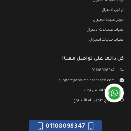
ارقام صيانة ادميرال
توكيل ادميرال
مركز صيانة ادميرال
صيانة غسالات ادميرال
صيانة ثلاجات ادميرال
كن دائما على تواصل معنا!
01108098347
support@the-maintenance.com
صفحة الفيس بوك
مفتوح طوال ايام الأسبوع
01108098347