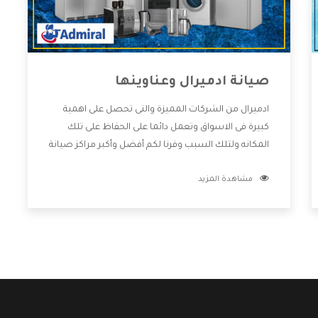
صيانة ادميرال وعناوينها
ادميرال من الشركات المميزة والتى تحصل على اهمية
كبيرة فى الاسواق وتعمل دائما على الحفاظ على تلك
المكانه ولتلك السبب وفرنا لكم أفضل وأكبر مراكز صيانة
ادميرال وعناوينها حتى يكون قريب من كل العملاء
مشاهدة المزيد
ويستطيع القيام بتصليح جميع المنتجات دون اى ازعاج
كما أننا نهتم بكل ما يحتاجه المستهلك لكى نحافظ على
ثقتهم بنا ،وهتستمتع بأقوى العروض والخدمات ما بعد
البيع التى ترضى العميل