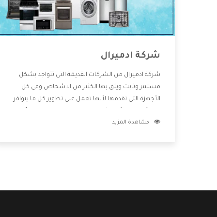
شركة ادميرال
شركة ادميرال من الشركات القديمة التى تتواجد بشكل
مستمر وثابت ويثق بها الكثير من الاشخاص وفى كل
الأجهزة التى تقدمها لأنها تعمل على تطوير كل ما يتوافر
فى الأسواق ولأنها شركة معروفة تهتم جدا بتوفير أفضل
مشاهدة المزيد
خدمات ما بعد البيع مع المنتجات وتقدم للعملاء أقوى
العروض والخصومات التى تسهل على المستهلك
الاستمتاع بشراء جميع ما نقدمه لكم معنا هتجد كل ما
هو جديد وأفضل