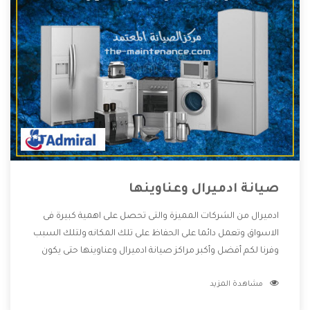
صيانة ادميرال وعناوينها
ادميرال من الشركات المميزة والتى تحصل على اهمية كبيرة فى
الاسواق وتعمل دائما على الحفاظ على تلك المكانه ولتلك السبب
وفرنا لكم أفضل وأكبر مراكز صيانة ادميرال وعناوينها حتى يكون
قريب من كل العملاء ويستطيع القيام بتصليح جميع المنتجات
مشاهدة المزيد
دون اى ازعاج كما أننا نهتم بكل ما يحتاجه المستهلك لكى نحافظ
على ثقتهم بنا ،وهتستمتع بأقوى العروض والخدمات ما بعد البيع