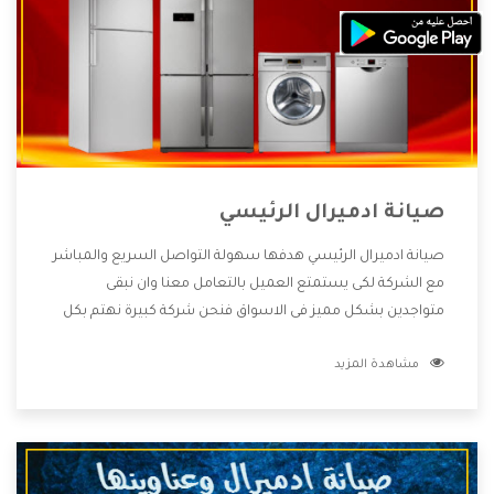
صيانة ادميرال الرئيسي
صيانة ادميرال الرئيسي هدفها سهولة التواصل السريع والمباشر
مع الشركة لكى يستمتع العميل بالتعامل معنا وان نبقى
متواجدين بشكل مميز فى الاسواق فنحن شركة كبيرة نهتم بكل
التفاصيل المهمة للعميل وان يستمتع بالخدمات التى تنفرد
مشاهدة المزيد
الشركة بها والتى تكون منها خدمة الصيانة التى تكون من أهم
الخدمات التى يرغب بها العميل لأنها تحافظ على كفاءة المنتج
كما أن شركة ادميرال تقدم لنا جميع الأجهزة التى نبحث عنها
وأقوى الأسعار التى تكون مناسبة لكثير من العملاء