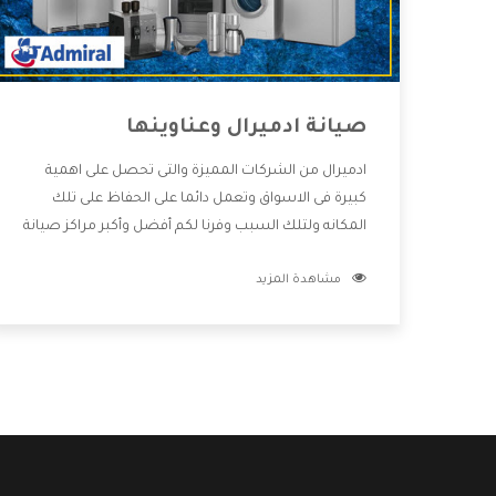
صيانة ادميرال وعناوينها
ادميرال من الشركات المميزة والتى تحصل على اهمية
كبيرة فى الاسواق وتعمل دائما على الحفاظ على تلك
المكانه ولتلك السبب وفرنا لكم أفضل وأكبر مراكز صيانة
ادميرال وعناوينها حتى يكون قريب من كل العملاء
مشاهدة المزيد
ويستطيع القيام بتصليح جميع المنتجات دون اى ازعاج
كما أننا نهتم بكل ما يحتاجه المستهلك لكى نحافظ على
ثقتهم بنا ،وهتستمتع بأقوى العروض والخدمات ما بعد
البيع التى ترضى العميل